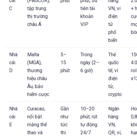
cái
(PAGCOR),
phút
phút, ưu
hàng
2.
C
tập trung
tiên tài
VN, ví
+ 
thị trường
khoản
điện
cư
châu Á
VIP
tử
mọ
phổ
bó
biến
Nhà
Malta
5–
Trong
Thẻ
15
cái
(MGA),
15
ngày (2–
quốc
4.
D
thương
phút
6 giờ)
tế, ví
rol
hiệu châu
điện
x1
Âu, bảo
tử,
hiểm cược
crypto
Nhà
Curacao,
Gần
10–20
Ngân
Ho
cái
nổi bật
như
phút, rút
hàng
0,
E
mảng thể
tức
tự động
VN,
kh
thao và
thì
24/7
QR, ví,
hạ