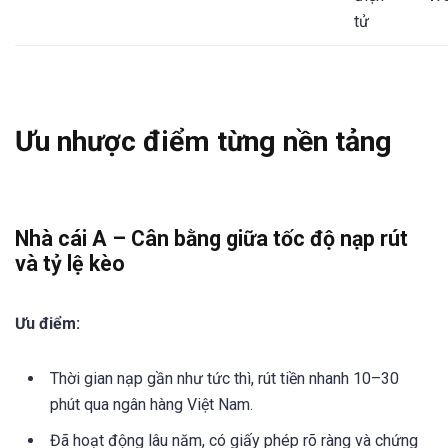
tử
Ưu nhược điểm từng nền tảng
Nhà cái A – Cân bằng giữa tốc độ nạp rút
và tỷ lệ kèo
Ưu điểm:
Thời gian nạp gần như tức thì, rút tiền nhanh 10–30
phút qua ngân hàng Việt Nam.
Đã hoạt động lâu năm, có giấy phép rõ ràng và chứng