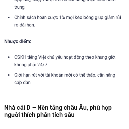
trung.
Chính sách hoàn cược 1% mọi kèo bóng giúp giảm rủi
ro dài hạn.
Nhược điểm:
CSKH tiếng Việt chủ yếu hoạt động theo khung giờ,
không phải 24/7.
Giới hạn rút với tài khoản mới có thể thấp, cần nâng
cấp dần.
Nhà cái D – Nền tảng châu Âu, phù hợp
người thích phân tích sâu