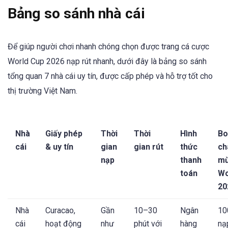
Bảng so sánh nhà cái
Để giúp người chơi nhanh chóng chọn được trang cá cược
World Cup 2026 nạp rút nhanh, dưới đây là bảng so sánh
tổng quan 7 nhà cái uy tín, được cấp phép và hỗ trợ tốt cho
thị trường Việt Nam.
Nhà
Giấy phép
Thời
Thời
Hình
Bo
cái
& uy tín
gian
gian rút
thức
ch
nạp
thanh
m
toán
Wo
20
Nhà
Curacao,
Gần
10–30
Ngân
10
cái
hoạt động
như
phút với
hàng
nạ