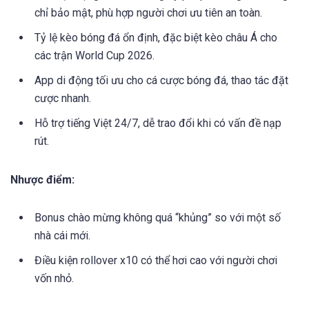
chỉ bảo mật, phù hợp người chơi ưu tiên an toàn.
Tỷ lệ kèo bóng đá ổn định, đặc biệt kèo châu Á cho
các trận World Cup 2026.
App di động tối ưu cho cá cược bóng đá, thao tác đặt
cược nhanh.
Hỗ trợ tiếng Việt 24/7, dễ trao đổi khi có vấn đề nạp
rút.
Nhược điểm:
Bonus chào mừng không quá “khủng” so với một số
nhà cái mới.
Điều kiện rollover x10 có thể hơi cao với người chơi
vốn nhỏ.