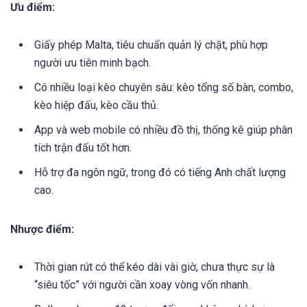
Ưu điểm:
Giấy phép Malta, tiêu chuẩn quản lý chặt, phù hợp
người ưu tiên minh bạch.
Có nhiều loại kèo chuyên sâu: kèo tổng số bàn, combo,
kèo hiệp đấu, kèo cầu thủ.
App và web mobile có nhiều đồ thị, thống kê giúp phân
tích trận đấu tốt hơn.
Hỗ trợ đa ngôn ngữ, trong đó có tiếng Anh chất lượng
cao.
Nhược điểm:
Thời gian rút có thể kéo dài vài giờ, chưa thực sự là
“siêu tốc” với người cần xoay vòng vốn nhanh.