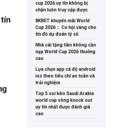
cup 2026 uy tín không bị
chặn luôn truy cập được
tín
8KBET khuyến mãi World
Cup 2026： Cơ hội vàng cho
tín đồ dự đoán tỷ số
Nhà cái tặng tiền không cần
nạp World Cup 2026 thưởng
cao
Lựa chọn app cá độ android
ios theo tiêu chí an toàn và
trải nghiệm
ng
Top 5 soi kèo Saudi Arabia
world cup vòng knock out
uy tín nhất được đánh giá
cao