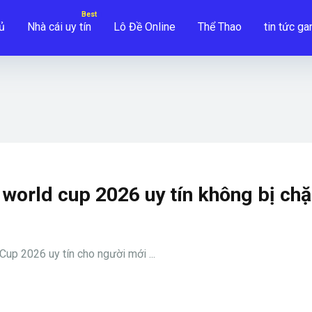
ủ
Nhà cái uy tín
Lô Đề Online
Thể Thao
tin tức g
world cup 2026 uy tín không bị ch
p 2026 uy tín cho người mới ...