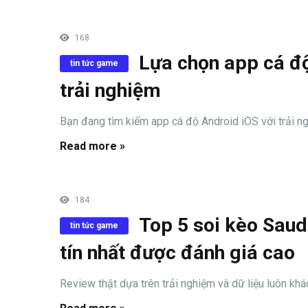
168
Lựa chọn app cá độ 
tin tức game
trải nghiệm
Bạn đang tìm kiếm app cá độ Android iOS với trải n
Read more »
184
Top 5 soi kèo Saud
tin tức game
tín nhất được đánh giá cao
Review thật dựa trên trải nghiệm và dữ liệu luôn khá