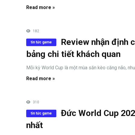
Read more »
182
Review nhận định 
tin tức game
bảng chi tiết khách quan
Mỗi kỳ World Cup là một mùa săn kèo căng não, nhưn
Read more »
310
Đức World Cup 2026
tin tức game
nhất