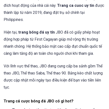
đích hoạt động của nhà cái này.
Trang ca cuoc uy tin
được
thành lập từ năm 2019, đang đặt trụ sở chính tại
Philippines.
Hiện tại,
trang bóng đá uy tín
JBO đã có giấy phép hoạt
động hợp pháp từ First Cagayan giúp mở rộng thị trường
nhanh chóng. Hệ thống bảo mật cao cấp đạt chuẩn quốc tế
càng làm tăng độ an toàn cho người chơi khi tham gia.
Với lĩnh vực thể thao, JBO đang cung cấp ba sảnh gồm Thể
thao JBO, Thể thao Saba, Thể thao 90. Bảng kèo chất lượng
được cập nhật mỗi ngày tạo điều kiện để bạn vào tiền liên
tục.
Trang cá cược bóng đá JBO có gì hot?