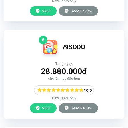
New users only
VISIT
Read Review
6
79SODO
Tặng ngay:
28.880.000đ
cho lần nạp đầu tiên
10.0
New users only
VISIT
Read Review