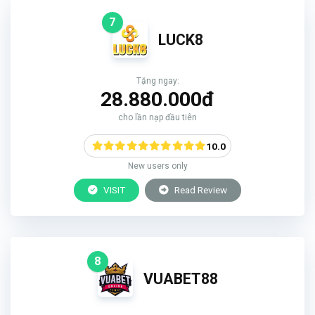
7
LUCK8
Tặng ngay:
28.880.000đ
cho lần nạp đầu tiên
10.0
New users only
VISIT
Read Review
8
VUABET88