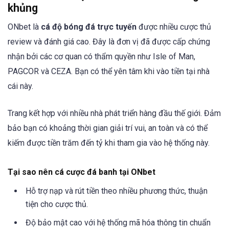
khủng
ONbet là
cá độ bóng đá trực tuyến
được nhiều cược thủ
review và đánh giá cao. Đây là đơn vị đã được cấp chứng
nhận bởi các cơ quan có thẩm quyền như Isle of Man,
PAGCOR và CEZA. Bạn có thể yên tâm khi vào tiền tại nhà
cái này.
Trang kết hợp với nhiều nhà phát triển hàng đầu thế giới. Đảm
bảo bạn có khoảng thời gian giải trí vui, an toàn và có thể
kiếm được tiền trăm đến tỷ khi tham gia vào hệ thống này.
Tại sao nên cá cược đá banh tại ONbet
Hỗ trợ nạp và rút tiền theo nhiều phương thức, thuận
tiện cho cược thủ.
Độ bảo mật cao với hệ thống mã hóa thông tin chuẩn