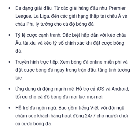
Đa dạng giải đấu: Từ các giải hàng đầu như Premier
League, La Liga, đến các giải hạng thấp tại châu Á và
châu Phi, lý tưởng cho cá độ bóng đá.
Tỷ lệ cược cạnh tranh: Đặc biệt hấp dẫn với kèo châu
Âu, tài xỉu, và kèo tỷ số chính xác khi đặt cược bóng
đá.
Truyền hình trực tiếp: Xem bóng đá online miễn phí và
đặt cược bóng đá ngay trong trận đấu, tăng tính tương
tác.
Ứng dụng di động mạnh mẽ: Hỗ trợ cả iOS và Android,
tối ưu cho cá độ bóng đá mọi lúc, mọi nơi.
Hỗ trợ đa ngôn ngữ: Bao gồm tiếng Việt, với đội ngũ
chăm sóc khách hàng hoạt động 24/7 cho người chơi
cá cược bóng đá.