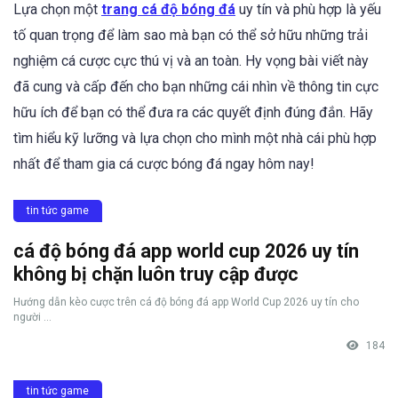
Lựa chọn một
trang cá độ bóng đá
uy tín và phù hợp là yếu
tố quan trọng để làm sao mà bạn có thể sở hữu những trải
nghiệm cá cược cực thú vị và an toàn. Hy vọng bài viết này
đã cung và cấp đến cho bạn những cái nhìn về thông tin cực
hữu ích để bạn có thể đưa ra các quyết định đúng đắn. Hãy
tìm hiểu kỹ lưỡng và lựa chọn cho mình một nhà cái phù hợp
nhất để tham gia cá cược bóng đá ngay hôm nay!
tin tức game
cá độ bóng đá app world cup 2026 uy tín
không bị chặn luôn truy cập được
Hướng dẫn kèo cược trên cá độ bóng đá app World Cup 2026 uy tín cho
người ...
184
tin tức game