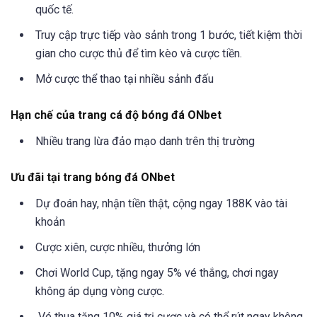
quốc tế.
Truy cập trực tiếp vào sảnh trong 1 bước, tiết kiệm thời
gian cho cược thủ để tìm kèo và cược tiền.
Mở cược thể thao tại nhiều sảnh đấu
Hạn chế của trang cá độ bóng đá ONbet
Nhiều trang lừa đảo mạo danh trên thị trường
Ưu đãi tại trang bóng đá ONbet
Dự đoán hay, nhận tiền thật, cộng ngay 188K vào tài
khoản
Cược xiên, cược nhiều, thưởng lớn
Chơi World Cup, tặng ngay 5% vé thắng, chơi ngay
không áp dụng vòng cược.
Vé thua tặng 10% giá trị cược và có thể rút ngay không