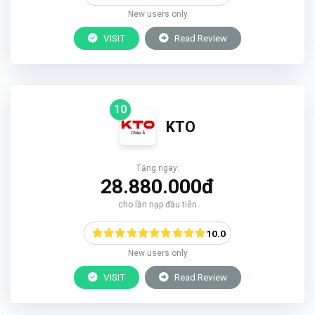
New users only
VISIT
Read Review
10
KTO
Tặng ngay:
28.880.000đ
cho lần nạp đầu tiên
10.0
New users only
VISIT
Read Review