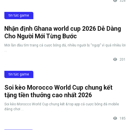
326
tin tức game
Nhận định Ghana world cup 2026 Dễ Dàng
Cho Người Mới Từng Bước
Mới lần đầu tìm trang cá cược bóng đá, nhiều người bị “ngợp” vì quá nhiều lời
...
201
tin tức game
Soi kèo Morocco World Cup chung kết
tặng tiền thưởng cao nhất 2026
Soi kèo Morocco World Cup chung kết & top app cá cược bóng đá mobile
đáng chơi ...
185