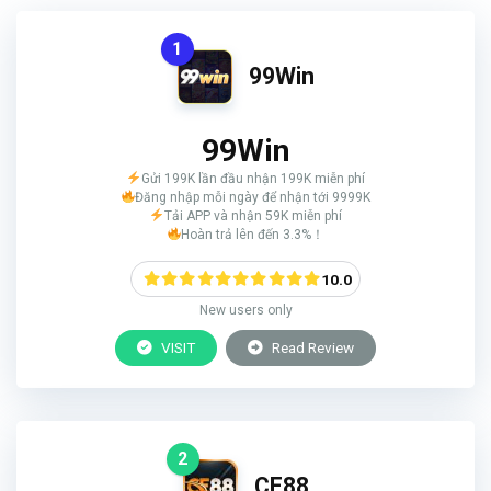
1
99Win
99Win
Gửi 199K lần đầu nhận 199K miễn phí
Đăng nhập mỗi ngày để nhận tới 9999K
Tải APP và nhận 59K miễn phí
Hoàn trả lên đến 3.3%！
10.0
New users only
VISIT
Read Review
2
CE88