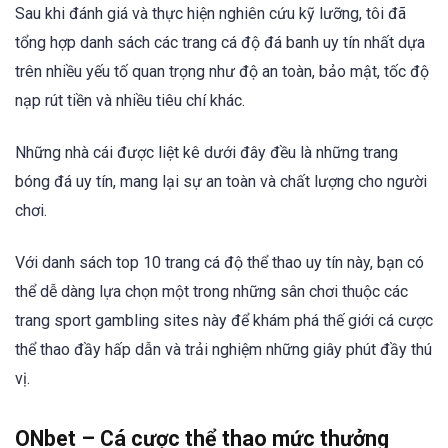
Sau khi đánh giá và thực hiện nghiên cứu kỹ lưỡng, tôi đã
tổng hợp danh sách các trang cá độ đá banh uy tín nhất dựa
trên nhiều yếu tố quan trọng như độ an toàn, bảo mật, tốc độ
nạp rút tiền và nhiều tiêu chí khác.
Những nhà cái được liệt kê dưới đây đều là những trang
bóng đá uy tín, mang lại sự an toàn và chất lượng cho người
chơi.
Với danh sách top 10 trang cá độ thể thao uy tín này, bạn có
thể dễ dàng lựa chọn một trong những sân chơi thuộc các
trang sport gambling sites này để khám phá thế giới cá cược
thể thao đầy hấp dẫn và trải nghiệm những giây phút đầy thú
vị.
ONbet – Cá cược thể thao mức thưởng