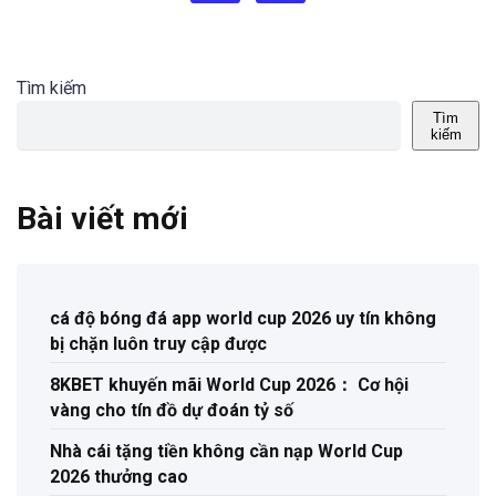
Tìm kiếm
Tìm
kiếm
Bài viết mới
cá độ bóng đá app world cup 2026 uy tín không
bị chặn luôn truy cập được
8KBET khuyến mãi World Cup 2026： Cơ hội
vàng cho tín đồ dự đoán tỷ số
Nhà cái tặng tiền không cần nạp World Cup
2026 thưởng cao