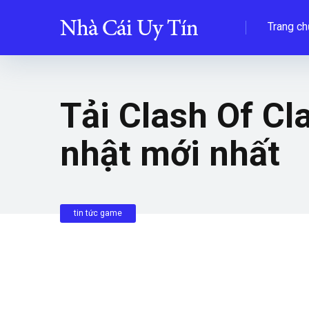
Trang ch
Tải Clash Of Cl
nhật mới nhất
tin tức game