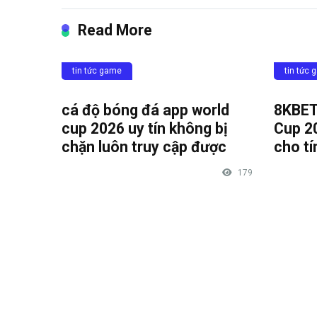
Read More
tin tức game
tin tức
cá độ bóng đá app world
8KBET
cup 2026 uy tín không bị
Cup 2
chặn luôn truy cập được
cho tí
179