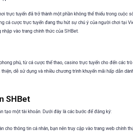
chơi trực tuyến đã trở thành một phần không thể thiếu trong cuộc s
ng cá cược trực tuyến đang thu hút sự chú ý của người chơi tại V
 nhập vào trang chính thức của SHBet.
phong phú, từ cá cược thể thao, casino trực tuyến cho đến các trò
ân thiện, dễ sử dụng và nhiều chương trình khuyến mãi hấp dẫn dàn
ản SHBet
ần tạo một tài khoản. Dưới đây là các bước để đăng ký:
n cho thông tin cá nhân, bạn nên truy cập vào trang web chính th