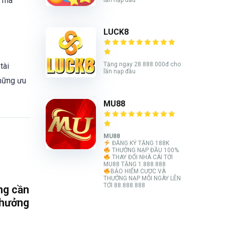
ị mà
LUCK8
Tặng ngay 28.888.000đ cho
tài
lần nạp đầu
những ưu
MU88
MU88
ĐĂNG KÝ TẶNG 188K
THƯỞNG NẠP ĐẦU 100%
THAY ĐỔI NHÀ CÁI TỚI
MU88 TẶNG 1.888.888
BẢO HIỂM CƯỢC VÀ
THƯỞNG NẠP MỖI NGÀY LÊN
TỚI 88.888.888
ng cần
thưởng