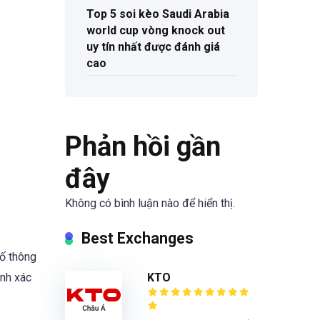
Top 5 soi kèo Saudi Arabia
world cup vòng knock out
uy tín nhất được đánh giá
cao
Phản hồi gần
đây
Không có bình luận nào để hiển thị.
Best Exchanges
số thông
ình xác
KTO