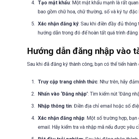
Tạo mật khẩu
: Một mật khẩu mạnh là rất quan
bao gồm chữ hoa, chữ thường, số và ký tự đặc b
Xác nhận đăng ký
: Sau khi điền đầy đủ thông
hướng dẫn trong đó để hoàn tất quá trình đăng 
Hướng dẫn đăng nhập vào t
Sau khi đã đăng ký thành công, bạn có thể tiến hành
Truy cập trang chính thức
: Như trên, hãy đả
Nhấn vào ‘Đăng nhập’
: Tìm kiếm nút ‘Đăng nhậ
Nhập thông tin
: Điền địa chỉ email hoặc số đ
Xác nhận đăng nhập
: Một số trường hợp, bạn
email. Hãy kiểm tra và nhập mã nếu được yêu c