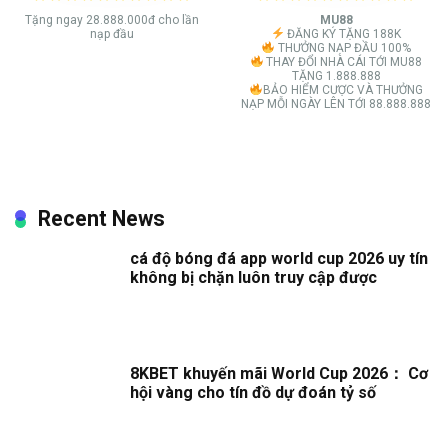
Tặng ngay 28.888.000đ cho lần
MU88
nạp đầu
ĐĂNG KÝ TẶNG 188K
THƯỞNG NẠP ĐẦU 100%
THAY ĐỔI NHÀ CÁI TỚI MU88
TẶNG 1.888.888
BẢO HIỂM CƯỢC VÀ THƯỞNG
NẠP MỖI NGÀY LÊN TỚI 88.888.888
Recent News
cá độ bóng đá app world cup 2026 uy tín
không bị chặn luôn truy cập được
8KBET khuyến mãi World Cup 2026： Cơ
hội vàng cho tín đồ dự đoán tỷ số