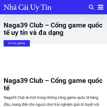
Naga39 Club – Cổng game quốc
tế uy tín và đa dạng
tin tức game
Naga39 Club – Cổng game quốc
tế
Naga39 Club là một trong những cổng game quốc tế hàng
đầu, mang đến cho người chơi trải nghiệm giải trí tuyệt vời