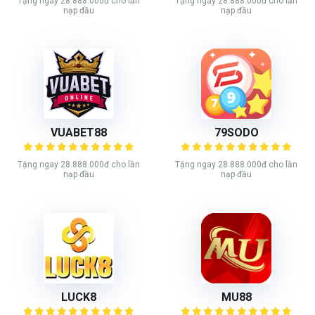
Tặng ngay 28.888.000đ cho lần
Tặng ngay 28.888.000đ cho lần
nạp đầu
nạp đầu
VUABET88
79SODO
Tặng ngay 28.888.000đ cho lần
Tặng ngay 28.888.000đ cho lần
nạp đầu
nạp đầu
LUCK8
MU88