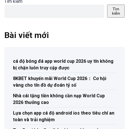
Tìm kiếm
Tìm
kiếm
Bài viết mới
cá độ bóng đá app world cup 2026 uy tín không
bị chặn luôn truy cập được
8KBET khuyến mãi World Cup 2026： Cơ hội
vàng cho tín đồ dự đoán tỷ số
Nhà cái tặng tiền không cần nạp World Cup
2026 thưởng cao
Lựa chọn app cá độ android ios theo tiêu chí an
toàn và trải nghiệm