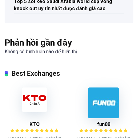
Top 5 soi kèo Saudi Arabia world cup vòng
knock out uy tín nhất được đánh giá cao
Phản hồi gần đây
Không có bình luận nào để hiển thị.
Best Exchanges
KTO
fun88