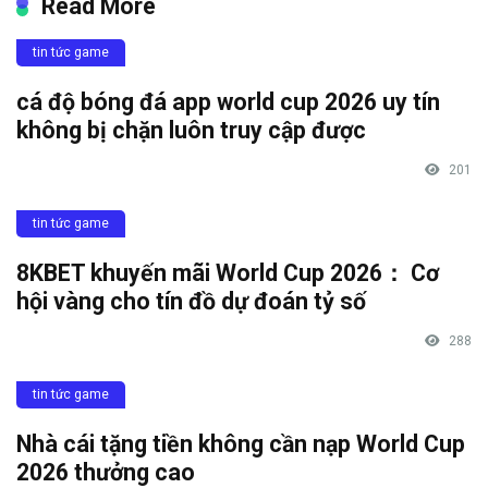
Read More
tin tức game
cá độ bóng đá app world cup 2026 uy tín
không bị chặn luôn truy cập được
201
tin tức game
8KBET khuyến mãi World Cup 2026： Cơ
hội vàng cho tín đồ dự đoán tỷ số
288
tin tức game
Nhà cái tặng tiền không cần nạp World Cup
2026 thưởng cao