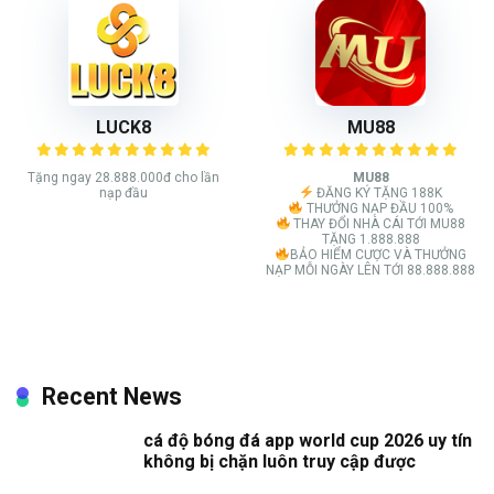
LUCK8
MU88
Tặng ngay 28.888.000đ cho lần
MU88
nạp đầu
ĐĂNG KÝ TẶNG 188K
THƯỞNG NẠP ĐẦU 100%
THAY ĐỔI NHÀ CÁI TỚI MU88
TẶNG 1.888.888
BẢO HIỂM CƯỢC VÀ THƯỞNG
NẠP MỖI NGÀY LÊN TỚI 88.888.888
Recent News
cá độ bóng đá app world cup 2026 uy tín
không bị chặn luôn truy cập được