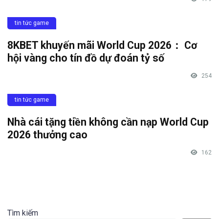
tin tức game
8KBET khuyến mãi World Cup 2026： Cơ
hội vàng cho tín đồ dự đoán tỷ số
254
tin tức game
Nhà cái tặng tiền không cần nạp World Cup
2026 thưởng cao
162
Tìm kiếm