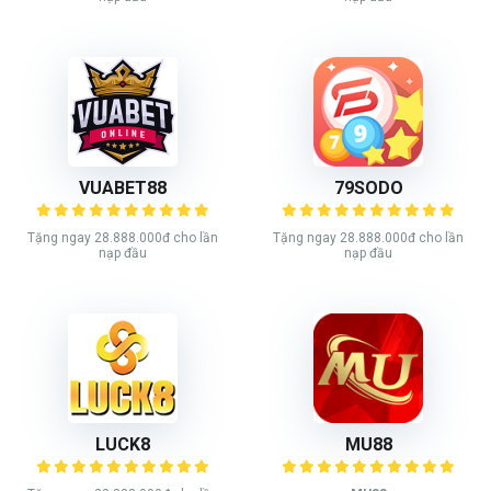
VUABET88
79SODO
Tặng ngay 28.888.000đ cho lần
Tặng ngay 28.888.000đ cho lần
nạp đầu
nạp đầu
LUCK8
MU88