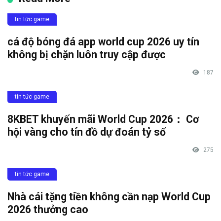
tin tức game
cá độ bóng đá app world cup 2026 uy tín
không bị chặn luôn truy cập được
187
tin tức game
8KBET khuyến mãi World Cup 2026： Cơ
hội vàng cho tín đồ dự đoán tỷ số
275
tin tức game
Nhà cái tặng tiền không cần nạp World Cup
2026 thưởng cao