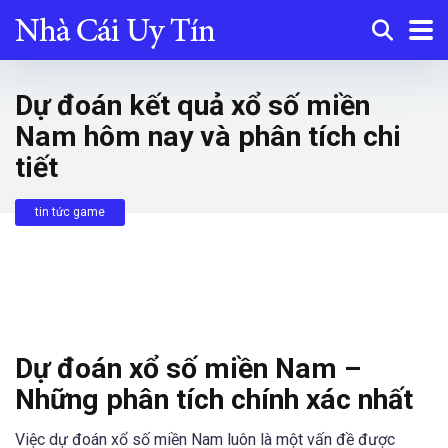
Dự đoán kết quả xổ số miền
Nam hôm nay và phân tích chi
tiết
tin tức game
Dự đoán xổ số miền Nam –
Những phân tích chính xác nhất
Việc dự đoán xổ số miền Nam luôn là một vấn đề được