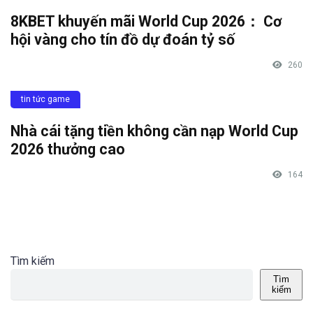
8KBET khuyến mãi World Cup 2026： Cơ
hội vàng cho tín đồ dự đoán tỷ số
260
tin tức game
Nhà cái tặng tiền không cần nạp World Cup
2026 thưởng cao
164
Tìm kiếm
Tìm
kiếm