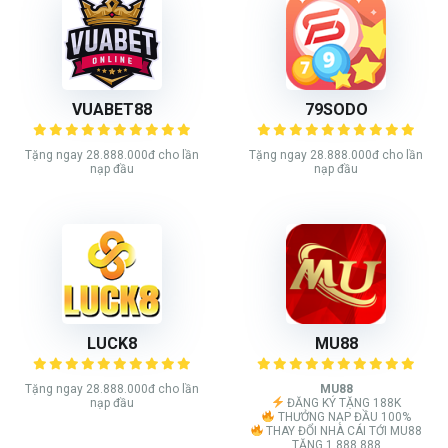
VUABET88
79SODO
Tặng ngay 28.888.000đ cho lần
Tặng ngay 28.888.000đ cho lần
nạp đầu
nạp đầu
LUCK8
MU88
Tặng ngay 28.888.000đ cho lần
MU88
nạp đầu
ĐĂNG KÝ TẶNG 188K
THƯỞNG NẠP ĐẦU 100%
THAY ĐỔI NHÀ CÁI TỚI MU88
TẶNG 1.888.888