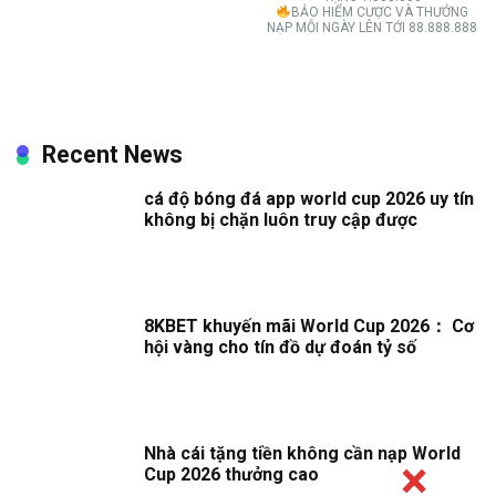
BẢO HIỂM CƯỢC VÀ THƯỞNG
NẠP MỖI NGÀY LÊN TỚI 88.888.888
Recent News
cá độ bóng đá app world cup 2026 uy tín
không bị chặn luôn truy cập được
8KBET khuyến mãi World Cup 2026： Cơ
hội vàng cho tín đồ dự đoán tỷ số
Nhà cái tặng tiền không cần nạp World
Cup 2026 thưởng cao