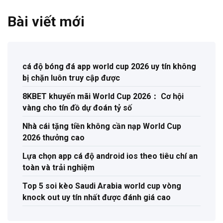
Bài viết mới
cá độ bóng đá app world cup 2026 uy tín không
bị chặn luôn truy cập được
8KBET khuyến mãi World Cup 2026： Cơ hội
vàng cho tín đồ dự đoán tỷ số
Nhà cái tặng tiền không cần nạp World Cup
2026 thưởng cao
Lựa chọn app cá độ android ios theo tiêu chí an
toàn và trải nghiệm
Top 5 soi kèo Saudi Arabia world cup vòng
knock out uy tín nhất được đánh giá cao