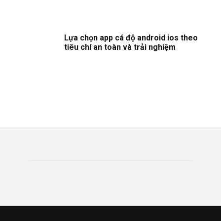
Lựa chọn app cá độ android ios theo
tiêu chí an toàn và trải nghiệm