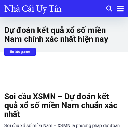
Dự đoán kết quả xổ số miền
Nam chính xác nhất hiện nay
tin tức game
Soi cầu XSMN – Dự đoán kết
quả xổ số miền Nam chuẩn xác
nhất
Soi cầu xổ số miền Nam – XSMN là phương pháp dự đoán