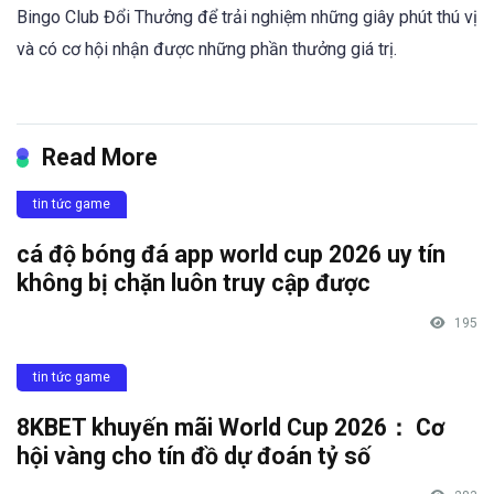
Bingo Club Đổi Thưởng để trải nghiệm những giây phút thú vị
và có cơ hội nhận được những phần thưởng giá trị.
Read More
tin tức game
cá độ bóng đá app world cup 2026 uy tín
không bị chặn luôn truy cập được
195
tin tức game
8KBET khuyến mãi World Cup 2026： Cơ
hội vàng cho tín đồ dự đoán tỷ số