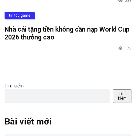
283
tin tức game
Nhà cái tặng tiền không cần nạp World Cup
2026 thưởng cao
178
Tìm kiếm
Tìm
kiếm
Bài viết mới