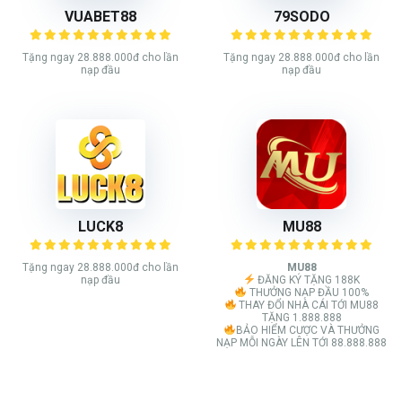
VUABET88
79SODO
Tặng ngay 28.888.000đ cho lần
Tặng ngay 28.888.000đ cho lần
nạp đầu
nạp đầu
LUCK8
MU88
Tặng ngay 28.888.000đ cho lần
MU88
nạp đầu
ĐĂNG KÝ TẶNG 188K
THƯỞNG NẠP ĐẦU 100%
THAY ĐỔI NHÀ CÁI TỚI MU88
TẶNG 1.888.888
BẢO HIỂM CƯỢC VÀ THƯỞNG
NẠP MỖI NGÀY LÊN TỚI 88.888.888