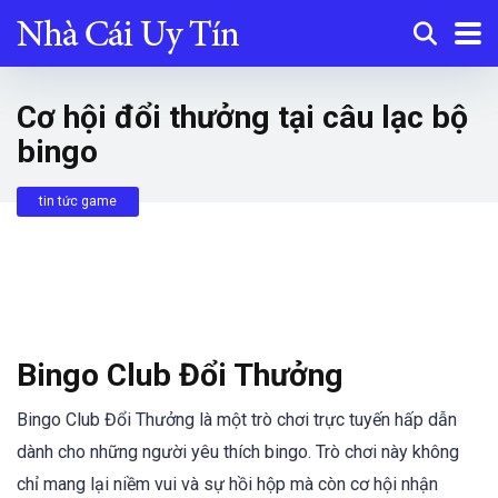
Cơ hội đổi thưởng tại câu lạc bộ
bingo
tin tức game
Bingo Club Đổi Thưởng
Bingo Club Đổi Thưởng là một trò chơi trực tuyến hấp dẫn
dành cho những người yêu thích bingo. Trò chơi này không
chỉ mang lại niềm vui và sự hồi hộp mà còn cơ hội nhận