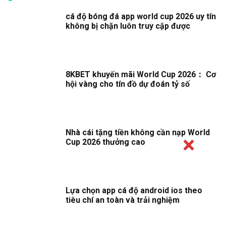
cá độ bóng đá app world cup 2026 uy tín
không bị chặn luôn truy cập được
8KBET khuyến mãi World Cup 2026： Cơ
hội vàng cho tín đồ dự đoán tỷ số
Nhà cái tặng tiền không cần nạp World
Cup 2026 thưởng cao
Lựa chọn app cá độ android ios theo
tiêu chí an toàn và trải nghiệm