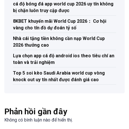
cá độ bóng đá app world cup 2026 uy tín không
bị chặn luôn truy cập được
8KBET khuyến mãi World Cup 2026： Cơ hội
vàng cho tín đồ dự đoán tỷ số
Nhà cái tặng tiền không cần nạp World Cup
2026 thưởng cao
Lựa chọn app cá độ android ios theo tiêu chí an
toàn và trải nghiệm
Top 5 soi kèo Saudi Arabia world cup vòng
knock out uy tín nhất được đánh giá cao
Phản hồi gần đây
Không có bình luận nào để hiển thị.