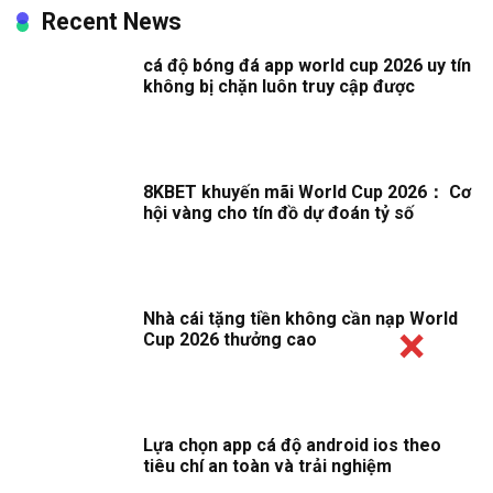
Recent News
cá độ bóng đá app world cup 2026 uy tín
không bị chặn luôn truy cập được
8KBET khuyến mãi World Cup 2026： Cơ
hội vàng cho tín đồ dự đoán tỷ số
Nhà cái tặng tiền không cần nạp World
Cup 2026 thưởng cao
Lựa chọn app cá độ android ios theo
tiêu chí an toàn và trải nghiệm