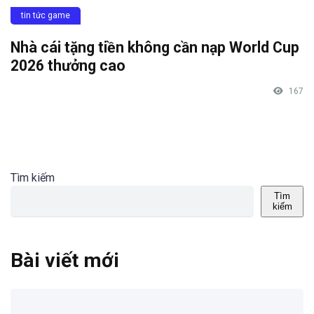
tin tức game
Nhà cái tặng tiền không cần nạp World Cup
2026 thưởng cao
167
Tìm kiếm
Tìm
kiếm
Bài viết mới