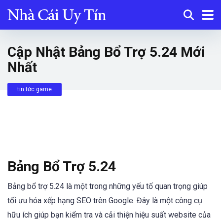
Cập Nhật Bảng Bổ Trợ 5.24 Mới
Nhất
tin tức game
Bảng Bổ Trợ 5.24
Bảng bổ trợ 5.24 là một trong những yếu tố quan trọng giúp
tối ưu hóa xếp hạng SEO trên Google. Đây là một công cụ
hữu ích giúp bạn kiểm tra và cải thiện hiệu suất website của